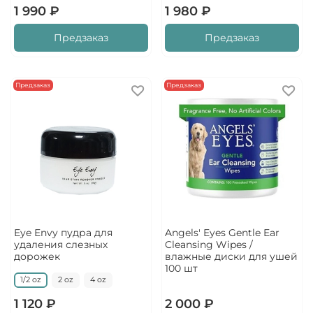
1 990 ₽
1 980 ₽
Предзаказ
Предзаказ
Предзаказ
Предзаказ
Eye Envy пудра для
Angels' Eyes Gentle Ear
удаления слезных
Cleansing Wipes /
дорожек
влажные диски для ушей
100 шт
1/2 oz
2 oz
4 oz
1 120 ₽
2 000 ₽