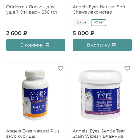
Otiderm / Лосьон для
Angels Eyes Natural Soft
ушей Отидерм 236 мл
Chews лакомство
120 шт
90 шт
2 600 ₽
5 000 ₽
В корзину
В корзину
Angels Eyes Natural Plus,
Angels' Eyes Gentle Tear
вкус курицы
Stain Wipes / Влажные