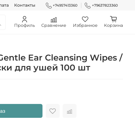
лата
Контакты
+74957413360
+79637823360
Профиль
Сравнение
Избранное
Корзина
Gentle Ear Cleansing Wipes /
ки для ушей 100 шт
аз