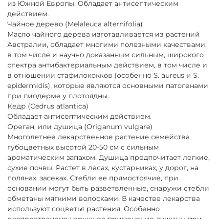
из Южной Европы. Обладает антисептическим
действием.
Чайное дерево (Melaleuca alternifolia)
Масло чайного дерева изготавливается из растений
Австралии, обладает многими полезными качествами,
в том числе и научно доказанным сильным, широкого
спектра антибактериальным действием, в том числе и
в отношении стафилококков (особенно S. aureus и S.
epidermidis), которые являются основными патогенами
при пиодерме у плотоядны.
Кедр (Cedrus atlantica)
Обладает антисептическим действием.
Ореган, или душица (Origanum vulgare)
Многолетнее лекарственное растение семейства
губоцветных высотой 20-50 см с сильным
ароматическим запахом. Душица предпочитает легкие,
сухие почвы. Растет в лесах, кустарниках, у дорог, на
полянах, засеках. Стебли ее прямостоячие, при
основании могут быть разветвленные, снаружи стебли
обметаны мягкими волосками. В качестве лекарства
используют соцветья растения. Особенно
распространено наружное применение душицы при