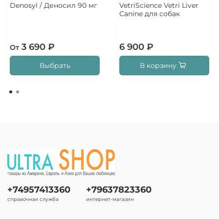
Denosyl / Деносил 90 мг
VetriScience Vetri Liver
Canine для собак
3 690 ₽
6 900 ₽
От
Выбрать
В корзину
+74957413360
+79637823360
справочная служба
интернет-магазин