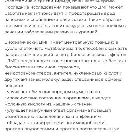
холестерина и триглицирида, повышает энергию.
Последние исследования показывают что ДМГ может
работать как антиоксидант и предотвращать вред
наносимый свободными радикалами. Таким образом,
эта аминокислота становится чудесным помощником в
лечении заболеваний различных уровней.
Биохимически, ДМГ имеет центральную позицию в
русле клеточного метаболизма, т.е. способен оказывать
на организм широкий спектр биологических эффектов:
- ДМГ предоставляет полезные «строительные блоки» в
биосинтезе витаминов, гормонов,
нейротрансмиттеров, антител, нуклеиновых кислот и
других активных молекул задействованных в обмене
веществ
- улучшает обмен кислородом и уменьшает
гипоксические состояния в организме, выводит
молочную кислоту из мышечных тканей
- улучшает иммунный ответ организма повышая
резистенцию к заболеваниям и инфекциям
- обладает антивирусными, антимикробными ,
противо-опухолевыми и противо-воспалительными