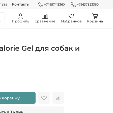
лата
Контакты
+74957413360
+79637823360
Профиль
Сравнение
Избранное
Корзина
alorie Gel для собак и
В корзину
ть в 1 клик