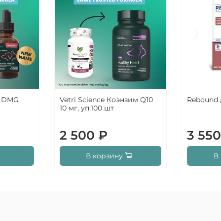
I DMG
Vetri Science Коэнзим Q10
Rebound 
10 мг, уп.100 шт
2 500 ₽
3 550
В корзину
В