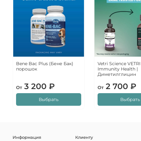
Bene Bac Plus (Бене Бак)
Vetri Science VETR
порошок
Immunity Health |
Диметилглицин
3 200 ₽
2 700 ₽
От
От
Выбрать
Выбрать
Информация
Клиенту